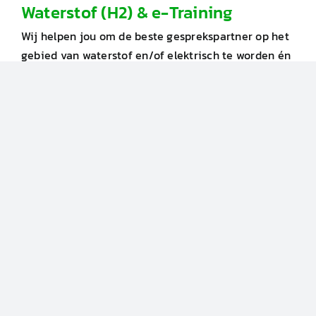
Waterstof (H2) & e-Training
Wij helpen jou om de beste gesprekspartner op het
gebied van waterstof en/of elektrisch te worden én
te blijven!
De e-trainingen worden verzorgd door de
ervaren EV trainers van de
Later Academy
.
Onze automotive ervaring zorgt bij jou voor het
beste resultaat.
Wij spreken jouw taal en hebben
kennis én ervaring in sales, leasing,
wagenparkbeheer en after-sales.
Wij zijn
NEN-9140
gecertificeerd. Onze trainingen
zijn onderscheidend door vorm, inhoud én resultaat!
Geen saaie lange monologen en/of theoretische
verhalen.