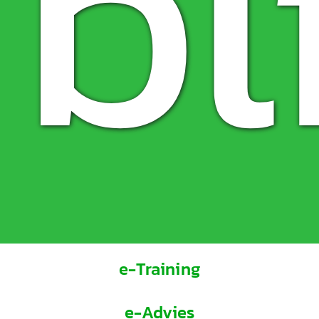
bl
e-Training
e-Advies